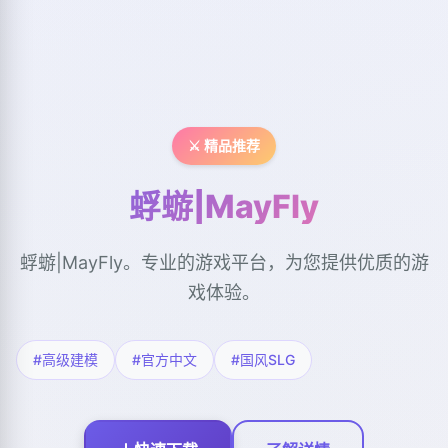
⚔️ 精品推荐
蜉蝣|MayFly
蜉蝣|MayFly。专业的游戏平台，为您提供优质的游
戏体验。
#高级建模
#官方中文
#国风SLG