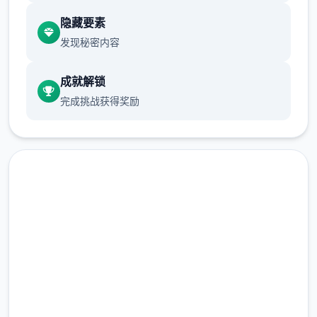
(2)调整绝大部分小作品的「跳过Skip」按
隐藏要素
钮，于作品开端前即可点击跳过。
发现秘密内容
成就解锁
完成挑战获得奖励
(3)修復开启背包有时会导致白屏的Bug。
(4)修復鼠标操控人物移动部分设备会出现人物
点击下载 社群审查DX
闪烁的Bug。
完整版游戏，免费体验
(5)优化UI，点击商店视窗外部即可退出商店。
2.3M+