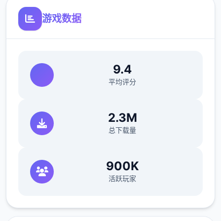
游戏数据
9.4
平均评分
●超过60枚点阵图动画，与200个以上的差
分。
2.3M
●共有10个主要场景，超过30个NPC。绝大部
总下载量
分的女性NPC均可攻略。
900K
●《NTR狂热》中的千穗与莉莉丝，以及许好
多由芒果派对发行的人气作品中的角色都会以
活跃玩家
彩蛋的形式登场。