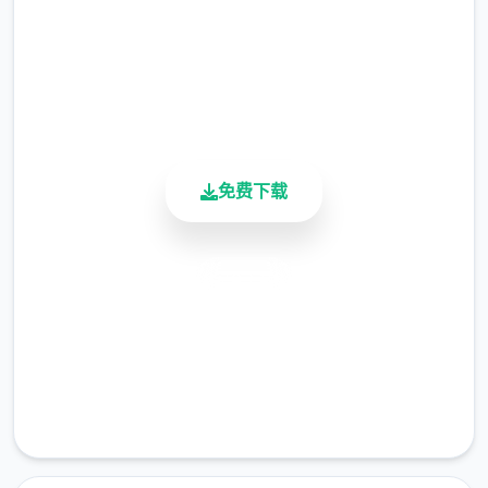
总下载量
4.9/5
用户评分
900K+
活跃用户
免费下载
(6)修復部分漫展混乱度事件提早触发的Bug。
(7)修復偶像优衣唱歌小作品音量无法控制的
安全下载
Bug。
高速安装
(8)修復俄文版文字跑版问题。
完全免费
作品独特性
客服支持
●12种以上好多样丰富的小作品与活动。