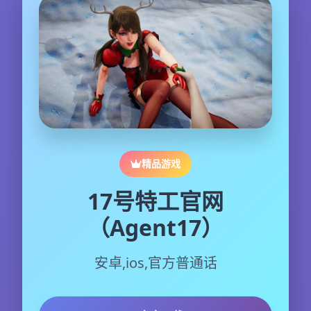
精品游戏
17号特工官网
（Agent17）
安卓,ios,官方普通话