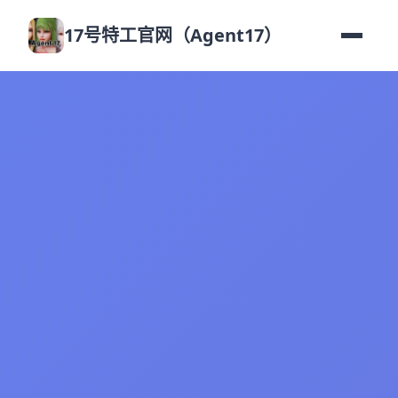
17号特工官网（Agent17）