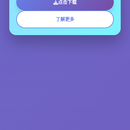
点击下载
了解更多