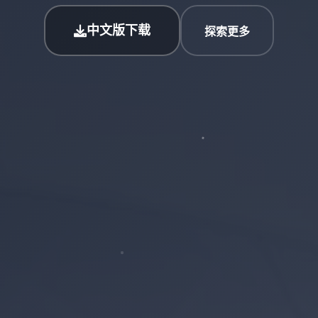
中文版下载
探索更多