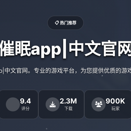
📋 热门推荐
催眠app|中文官
pp|中文官网。专业的游戏平台，为您提供优质的游
9.4
2.3M
900K
评分
下载
玩家