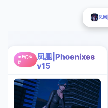
凤凰|
凤凰|Phoenixes
🎺 热门推
荐
v15