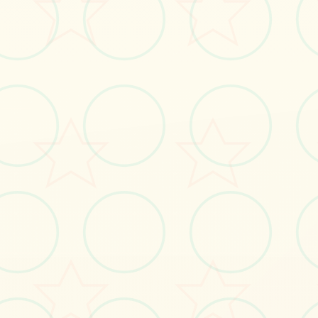
夏
日
传
说
_
官
方
中
文
免
费
下
载
安装,官方诀窍,繁体中文安
装