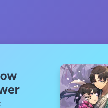
ow
wer
C