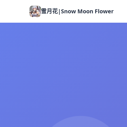
雪月花|Snow Moon Flower