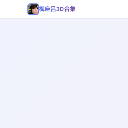
梅麻吕3D合集