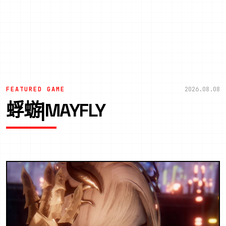
FEATURED GAME
2026.08.08
蜉蝣|MAYFLY